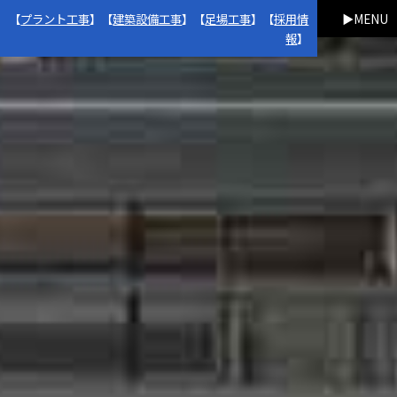
【
プラント工事
】【
建築設備工事
】【
足場工事
】【
採用情
MENU
報
】