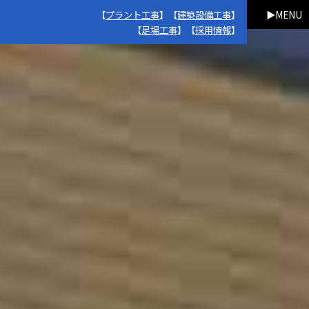
【
プラント工事
】【
建築設備工事
】
MENU
【
足場工事
】【
採用情報
】