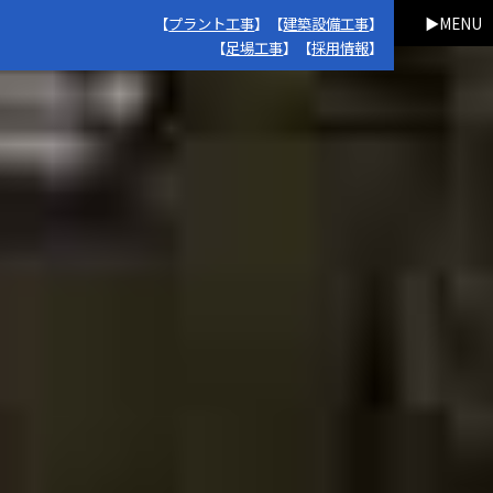
【
プラント工事
】【
建築設備工事
】
MENU
【
足場工事
】【
採用情報
】