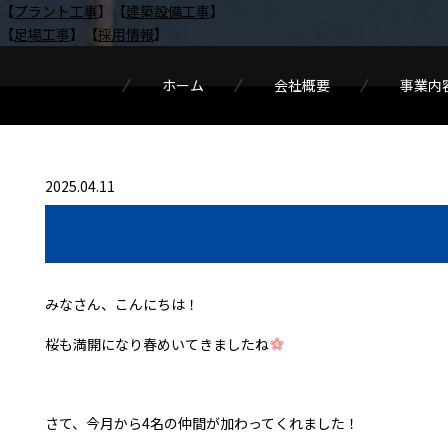
【
プラント工事
】【
建築設備工事
】
【
足場工事
】【
採用情報
】
ホーム
会社概要
事業内
2025.04.11
みなさん、こんにちは！
桜も満開になり春めいてきましたね
さて、今月から4名の仲間が加わってくれました！