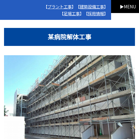
【
プラント工事
】【
建築設備工事
】
MENU
【
足場工事
】【
採用情報
】
某病院解体工事