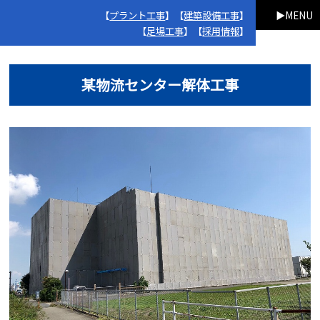
【
プラント工事
】【
建築設備工事
】
MENU
【
足場工事
】【
採用情報
】
某物流センター解体工事