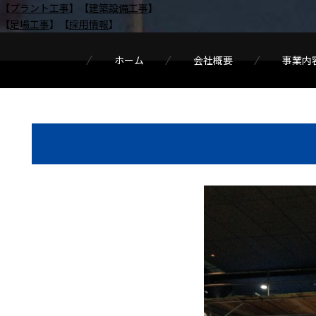
【
プラント工事
】【
建築設備工事
】
【
足場工事
】【
採用情報
】
ホーム
会社概要
事業内