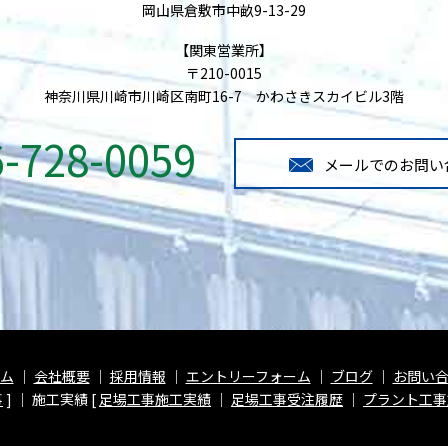
岡山県倉敷市中畝9-13-29
【関東営業所】
〒210-0015
神奈川県川崎市川崎区南町16-7 かわさきスカイビル3階
6-728-0059
メールでのお問い
ム
｜
会社概要
｜
採用情報
｜
エントリーフォーム
｜
ブログ
｜
お問い
事
] ｜ 施工実績 [
足場工事施工実績
｜
足場工事受注履歴
｜
プラント工事