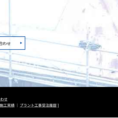
合わせ
合わせ
施工実績
｜
プラント工事受注履歴
]