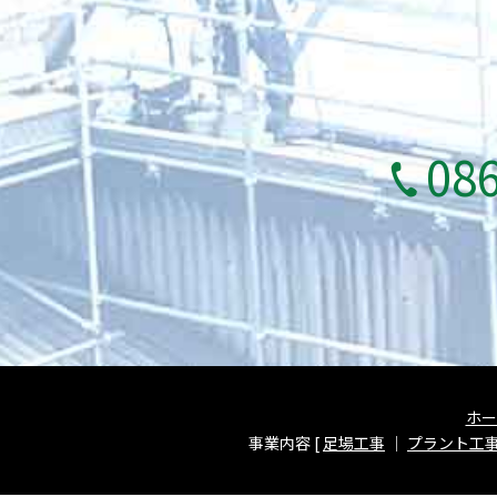
08
ホー
事業内容 [
足場工事
｜
プラント工