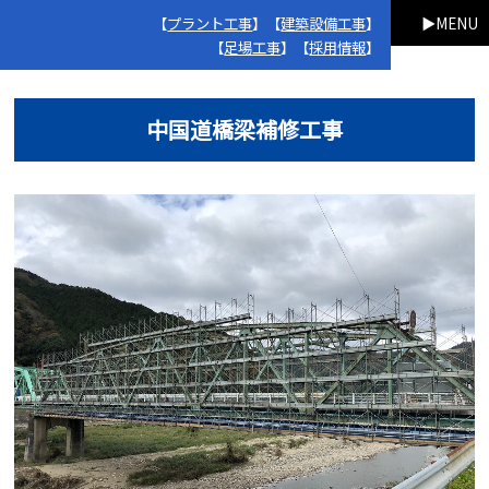
【
プラント工事
】【
建築設備工事
】
MENU
【
足場工事
】【
採用情報
】
中国道橋梁補修工事